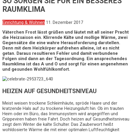
SO SORGEN SIE FÜR EIN BESSERES
RAUMKLIMA
Einrichtung & Wohnen
11. Dezember 2017
Väterchen Frost lässt grüßen und läutet mit all seiner Pracht
die Heizsaison ein. Klirrende Kälte und mollige Wärme, zwei
Gegensätze die eine wahre Herausforderung darstellen.
Denn mit dem Heizkörper aufdrehen alleine, ist es nicht
getan. Daraus resultieren Fehler und damit verbundene
Folgen sind dann an der Tagesordnung. Ein ansprechendes
Raumklima ist das A und O und sorgt für einen angenehmen
und gesunden Wohlfühlkomfort.
HEIZEN AUF GESUNDHEITSNIVEAU
Meist weisen trockene Schleimhäute, spröde Haare und der
kratzende Hals auf zu trockene Heizungsluft hin. Ob im trauten
Heim oder im Büro, das Immunsystem wird angegriffen und
Grippeviren haben freie Fahrt. Doch heizen auf Gesundheitsniveau
zeigt dem Winter die kalte Schulter. Das Zauberwort heißt
wohldosierte Wärme die mit einer optimalen Luftfeuchtigkeit