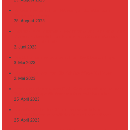
Badezimmer einrichten: Mit wenigen Schritten zum
Traumbadezimmer
28. August 2023
Chemie-, Maschinenbau-, Verfahrens- und Medizintechnik:
Branchenrelevante Produkte sind über Spezialisten aus
dem Internet erhältlich
2. Juni 2023
Das Schlafzimmer edel einrichten: Die 3 besten Tipps
3. Mai 2023
Plisseeröcke waschen: Die richtige Pflege für Falten
2. Mai 2023
Brandschutztechnik vom Profi: Ganz einfach und bequem
über Onlineshops für Brandmeldetechnik bestellen
25. April 2023
Bodenfliesen kaufen: Warum es ausschließlich
Fußbodenfliesen in bewährter Qualität sein müssen
25. April 2023