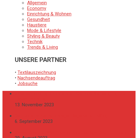
Allgemein
Economy
Einrichtung & Wohnen
Gesundheit
Haustiere
Mode & Lifestyle
Styling & Beauty
Technik
Trends & Living
UNSERE PARTNER
•
Textilauszeichnung
•
Nachsendeauftrag
•
Jobsuche
Inneneinrichtung im indischen Stil: Eine Verbeugung vor
Leben und Kultur
13. November 2023
Der Bademantel: Kuschliger Begleiter im Alltag
6. September 2023
Sweet Dreams: Wie finde ich das richtige Bett für mich?
29. August 2023