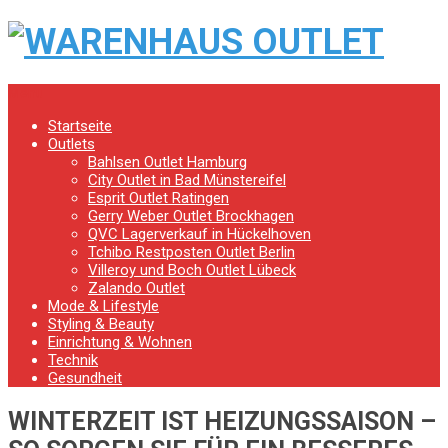
Menu
Startseite
Outlets
Bahlsen Outlet Hamburg
City Outlet in Bad Münstereifel
Esprit Outlet Ratingen
Gerry Weber Outlet Brockhagen
QVC Lagerverkauf in Hückelhoven
Tchibo Restposten Outlet Berlin
Villeroy und Boch Outlet Lübeck
Zalando Outlet
Mode & Lifestyle
Styling & Beauty
Einrichtung & Wohnen
Technik
Gesundheit
WINTERZEIT IST HEIZUNGSSAISON –