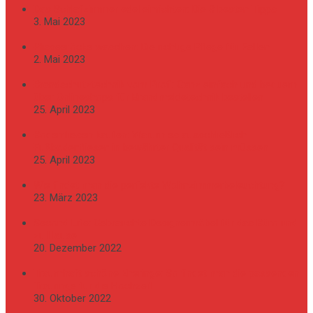
Das Schlafzimmer edel einrichten: Die 3 besten Tipps
3. Mai 2023
Plisseeröcke waschen: Die richtige Pflege für Falten
2. Mai 2023
Brandschutztechnik vom Profi: Ganz einfach und bequem
über Onlineshops für Brandmeldetechnik bestellen
25. April 2023
Bodenfliesen kaufen: Warum es ausschließlich
Fußbodenfliesen in bewährter Qualität sein müssen
25. April 2023
Wie findet man die perfekte Wohnzimmerbeleuchtung?
23. März 2023
Second Life: Gebrauchte Designermöbel für das Büro und
zu Hause
20. Dezember 2022
Traumhaft schöne Eheringe: So findet man die passenden
Trauringe für die Hochzeit
30. Oktober 2022