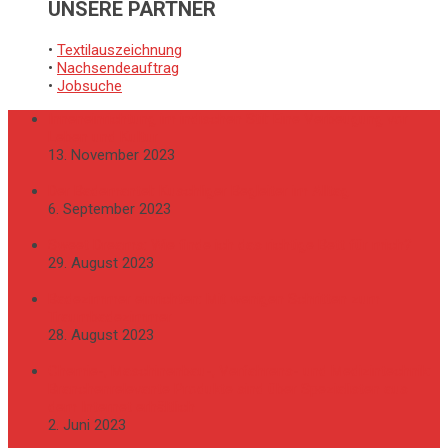
UNSERE PARTNER
•
Textilauszeichnung
•
Nachsendeauftrag
•
Jobsuche
Inneneinrichtung im indischen Stil: Eine Verbeugung vor
Leben und Kultur
13. November 2023
Der Bademantel: Kuschliger Begleiter im Alltag
6. September 2023
Sweet Dreams: Wie finde ich das richtige Bett für mich?
29. August 2023
Badezimmer einrichten: Mit wenigen Schritten zum
Traumbadezimmer
28. August 2023
Chemie-, Maschinenbau-, Verfahrens- und Medizintechnik:
Branchenrelevante Produkte sind über Spezialisten aus
dem Internet erhältlich
2. Juni 2023