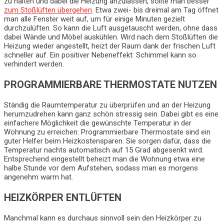
zu halten und dabei die Heizung anzulassen, sollte man besser
zum Stoßlüften übergehen
. Etwa zwei- bis dreimal am Tag öffnet
man alle Fenster weit auf, um für einige Minuten gezielt
durchzulüften. So kann die Luft ausgetauscht werden, ohne dass
dabei Wände und Möbel auskühlen. Wird nach dem Stoßlüften die
Heizung wieder angestellt, heizt der Raum dank der frischen Luft
schneller auf. Ein positiver Nebeneffekt: Schimmel kann so
verhindert werden.
PROGRAMMIERBARE THERMOSTATE NUTZEN
Ständig die Raumtemperatur zu überprüfen und an der Heizung
herumzudrehen kann ganz schön stressig sein. Dabei gibt es eine
einfachere Möglichkeit die gewünschte Temperatur in der
Wohnung zu erreichen: Programmierbare Thermostate sind ein
guter Helfer beim Heizkostensparen. Sie sorgen dafür, dass die
Temperatur nachts automatisch auf 15 Grad abgesenkt wird.
Entsprechend eingestellt beheizt man die Wohnung etwa eine
halbe Stunde vor dem Aufstehen, sodass man es morgens
angenehm warm hat.
HEIZKÖRPER ENTLÜFTEN
Manchmal kann es durchaus sinnvoll sein den Heizkörper zu