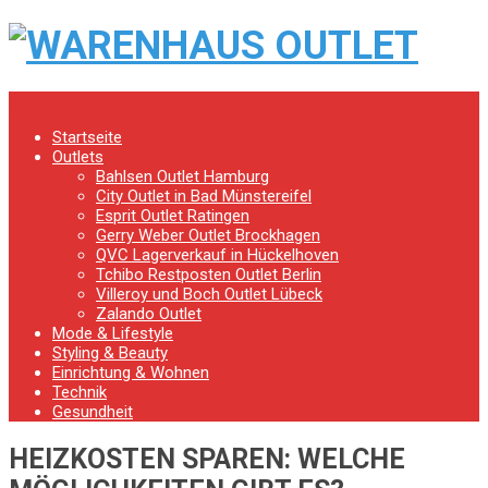
Menu
Startseite
Outlets
Bahlsen Outlet Hamburg
City Outlet in Bad Münstereifel
Esprit Outlet Ratingen
Gerry Weber Outlet Brockhagen
QVC Lagerverkauf in Hückelhoven
Tchibo Restposten Outlet Berlin
Villeroy und Boch Outlet Lübeck
Zalando Outlet
Mode & Lifestyle
Styling & Beauty
Einrichtung & Wohnen
Technik
Gesundheit
HEIZKOSTEN SPAREN: WELCHE