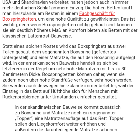
USA und Skandinavien verbreitet, halten jedoch auch in immer
mehr deutschen Schlafzimmern Einzug. Die hohen Betten kauft
man hierzulande am Besten in einem
Fachgeschäft für
Boxspringbetten
, um eine hohe Qualität zu gewährleisten. Das ist
wichtig, denn wenn Boxspringbetten richtig gebaut sind, können
sie ein deutlich höheres Maß an Komfort bieten als Betten mit der
klassischen Lattenrost-Bauweise.
Statt eines solchen Rostes wird das Boxspringbett aus zwei
Teilen gebaut: dem sogenannten Boxspring (gefedertes
Untergestell) und einer Matratze, die auf den Boxspring aufgelegt
wird. In der amerikanischen Bauweise handelt es sich bei
letzterem in der Regel um sehr hohe Matratzen mit bis zu 30
Zentimetern Dicke. Boxspringbetten können daher, wenn sie
zudem noch über hohe Standfüße verfügen, sehr hoch werden.
Sie werden auch deswegen hierzulande immer beliebter, weil der
Einstieg in das Bett auf Hüfthöhe sich für Menschen mit
Rückenproblemen unter Umständen einfacher gestaltet.
In der skandinavischen Bauweise kommt zusätzlich
zu Boxspring und Matratze noch ein sogenannter
„Topper“, eine Matratzenauflage auf das Bett. Topper
sollen den Liegekomfort weiter erhöhen und
außerdem die darunterliegende Matratze schonen.