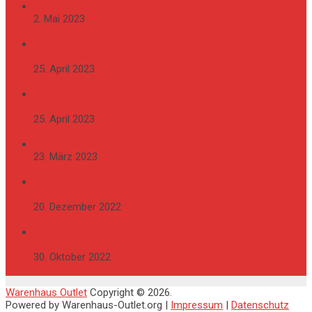
Plisseeröcke waschen: Die richtige Pflege für Falten
2. Mai 2023
Brandschutztechnik vom Profi: Ganz einfach und bequem
über Onlineshops für Brandmeldetechnik bestellen
25. April 2023
Bodenfliesen kaufen: Warum es ausschließlich
Fußbodenfliesen in bewährter Qualität sein müssen
25. April 2023
Wie findet man die perfekte Wohnzimmerbeleuchtung?
23. März 2023
Second Life: Gebrauchte Designermöbel für das Büro und
zu Hause
20. Dezember 2022
Traumhaft schöne Eheringe: So findet man die passenden
Trauringe für die Hochzeit
30. Oktober 2022
Warenhaus Outlet
Copyright © 2026.
Powered by Warenhaus-Outlet.org |
Impressum
|
Datenschutz