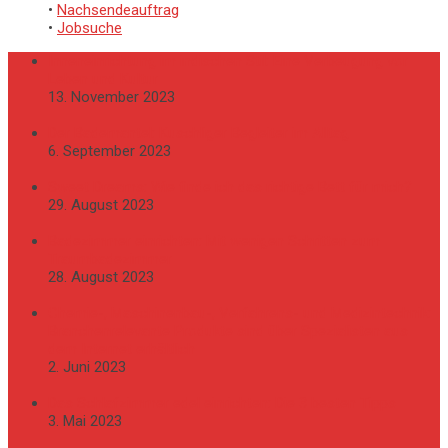
•
Nachsendeauftrag
•
Jobsuche
Inneneinrichtung im indischen Stil: Eine Verbeugung vor
Leben und Kultur
13. November 2023
Der Bademantel: Kuschliger Begleiter im Alltag
6. September 2023
Sweet Dreams: Wie finde ich das richtige Bett für mich?
29. August 2023
Badezimmer einrichten: Mit wenigen Schritten zum
Traumbadezimmer
28. August 2023
Chemie-, Maschinenbau-, Verfahrens- und Medizintechnik:
Branchenrelevante Produkte sind über Spezialisten aus
dem Internet erhältlich
2. Juni 2023
Das Schlafzimmer edel einrichten: Die 3 besten Tipps
3. Mai 2023