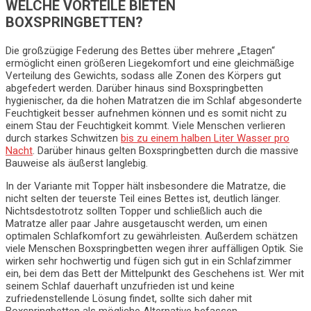
WELCHE VORTEILE BIETEN
BOXSPRINGBETTEN?
Die großzügige Federung des Bettes über mehrere „Etagen“
ermöglicht einen größeren Liegekomfort und eine gleichmäßige
Verteilung des Gewichts, sodass alle Zonen des Körpers gut
abgefedert werden. Darüber hinaus sind Boxspringbetten
hygienischer, da die hohen Matratzen die im Schlaf abgesonderte
Feuchtigkeit besser aufnehmen können und es somit nicht zu
einem Stau der Feuchtigkeit kommt. Viele Menschen verlieren
durch starkes Schwitzen
bis zu einem halben Liter Wasser pro
Nacht
. Darüber hinaus gelten Boxspringbetten durch die massive
Bauweise als äußerst langlebig.
In der Variante mit Topper hält insbesondere die Matratze, die
nicht selten der teuerste Teil eines Bettes ist, deutlich länger.
Nichtsdestotrotz sollten Topper und schließlich auch die
Matratze aller paar Jahre ausgetauscht werden, um einen
optimalen Schlafkomfort zu gewährleisten. Außerdem schätzen
viele Menschen Boxspringbetten wegen ihrer auffälligen Optik. Sie
wirken sehr hochwertig und fügen sich gut in ein Schlafzimmer
ein, bei dem das Bett der Mittelpunkt des Geschehens ist. Wer mit
seinem Schlaf dauerhaft unzufrieden ist und keine
zufriedenstellende Lösung findet, sollte sich daher mit