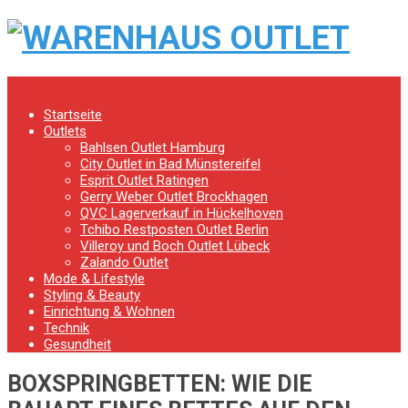
Menu
Startseite
Outlets
Bahlsen Outlet Hamburg
City Outlet in Bad Münstereifel
Esprit Outlet Ratingen
Gerry Weber Outlet Brockhagen
QVC Lagerverkauf in Hückelhoven
Tchibo Restposten Outlet Berlin
Villeroy und Boch Outlet Lübeck
Zalando Outlet
Mode & Lifestyle
Styling & Beauty
Einrichtung & Wohnen
Technik
Gesundheit
BOXSPRINGBETTEN: WIE DIE