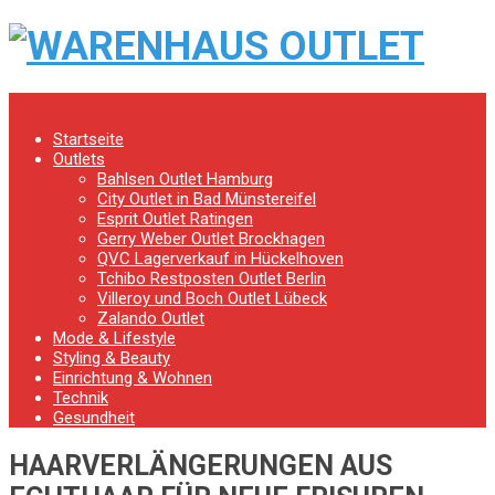
Menu
Startseite
Outlets
Bahlsen Outlet Hamburg
City Outlet in Bad Münstereifel
Esprit Outlet Ratingen
Gerry Weber Outlet Brockhagen
QVC Lagerverkauf in Hückelhoven
Tchibo Restposten Outlet Berlin
Villeroy und Boch Outlet Lübeck
Zalando Outlet
Mode & Lifestyle
Styling & Beauty
Einrichtung & Wohnen
Technik
Gesundheit
HAARVERLÄNGERUNGEN AUS