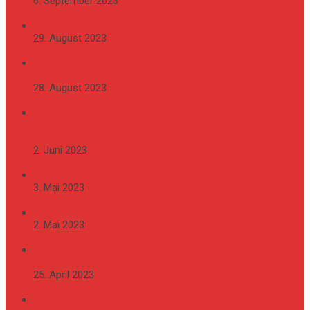
6. September 2023
Sweet Dreams: Wie finde ich das richtige Bett für mich?
29. August 2023
Badezimmer einrichten: Mit wenigen Schritten zum
Traumbadezimmer
28. August 2023
Chemie-, Maschinenbau-, Verfahrens- und Medizintechnik:
Branchenrelevante Produkte sind über Spezialisten aus
dem Internet erhältlich
2. Juni 2023
Das Schlafzimmer edel einrichten: Die 3 besten Tipps
3. Mai 2023
Plisseeröcke waschen: Die richtige Pflege für Falten
2. Mai 2023
Brandschutztechnik vom Profi: Ganz einfach und bequem
über Onlineshops für Brandmeldetechnik bestellen
25. April 2023
Bodenfliesen kaufen: Warum es ausschließlich