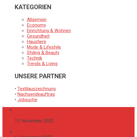
KATEGORIEN
Allgemein
Economy
Einrichtung & Wohnen
Gesundheit
Haustiere
Mode & Lifestyle
Styling & Beauty
Technik
Trends & Living
UNSERE PARTNER
•
Textilauszeichnung
•
Nachsendeauftrag
•
Jobsuche
Inneneinrichtung im indischen Stil: Eine Verbeugung vor
Leben und Kultur
13. November 2023
Der Bademantel: Kuschliger Begleiter im Alltag